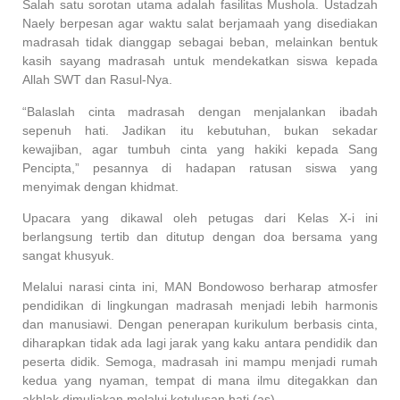
Salah satu sorotan utama adalah fasilitas Mushola. Ustadzah
Naely berpesan agar waktu salat berjamaah yang disediakan
madrasah tidak dianggap sebagai beban, melainkan bentuk
kasih sayang madrasah untuk mendekatkan siswa kepada
Allah SWT dan Rasul-Nya.
“Balaslah cinta madrasah dengan menjalankan ibadah
sepenuh hati. Jadikan itu kebutuhan, bukan sekadar
kewajiban, agar tumbuh cinta yang hakiki kepada Sang
Pencipta,” pesannya di hadapan ratusan siswa yang
menyimak dengan khidmat.
Upacara yang dikawal oleh petugas dari Kelas X-i ini
berlangsung tertib dan ditutup dengan doa bersama yang
sangat khusyuk.
Melalui narasi cinta ini, MAN Bondowoso berharap atmosfer
pendidikan di lingkungan madrasah menjadi lebih harmonis
dan manusiawi. Dengan penerapan kurikulum berbasis cinta,
diharapkan tidak ada lagi jarak yang kaku antara pendidik dan
peserta didik. Semoga, madrasah ini mampu menjadi rumah
kedua yang nyaman, tempat di mana ilmu ditegakkan dan
akhlak dimuliakan melalui ketulusan hati.(as)