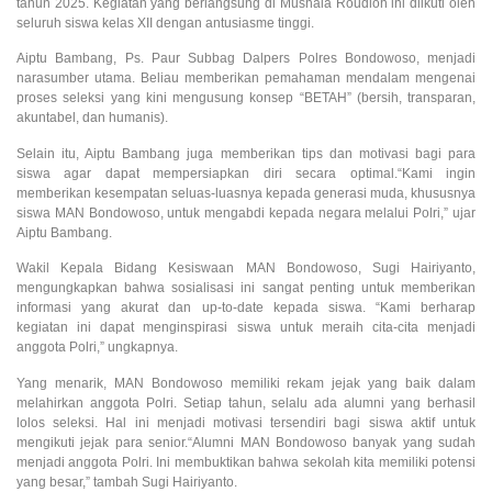
tahun 2025. Kegiatan yang berlangsung di Mushala Roudloh ini diikuti oleh
seluruh siswa kelas XII dengan antusiasme tinggi.
Aiptu Bambang, Ps. Paur Subbag Dalpers Polres Bondowoso, menjadi
narasumber utama. Beliau memberikan pemahaman mendalam mengenai
proses seleksi yang kini mengusung konsep “BETAH” (bersih, transparan,
akuntabel, dan humanis).
Selain itu, Aiptu Bambang juga memberikan tips dan motivasi bagi para
siswa agar dapat mempersiapkan diri secara optimal.“Kami ingin
memberikan kesempatan seluas-luasnya kepada generasi muda, khususnya
siswa MAN Bondowoso, untuk mengabdi kepada negara melalui Polri,” ujar
Aiptu Bambang.
Wakil Kepala Bidang Kesiswaan MAN Bondowoso, Sugi Hairiyanto,
mengungkapkan bahwa sosialisasi ini sangat penting untuk memberikan
informasi yang akurat dan up-to-date kepada siswa. “Kami berharap
kegiatan ini dapat menginspirasi siswa untuk meraih cita-cita menjadi
anggota Polri,” ungkapnya.
Yang menarik, MAN Bondowoso memiliki rekam jejak yang baik dalam
melahirkan anggota Polri. Setiap tahun, selalu ada alumni yang berhasil
lolos seleksi. Hal ini menjadi motivasi tersendiri bagi siswa aktif untuk
mengikuti jejak para senior.“Alumni MAN Bondowoso banyak yang sudah
menjadi anggota Polri. Ini membuktikan bahwa sekolah kita memiliki potensi
yang besar,” tambah Sugi Hairiyanto.