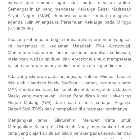
dirawat dan dipupuk agar tidak pudar dimakan waktu.
Semangat inilah yang mendasari Keluarga Besar Madrasah
Aliyah Negeri (MAN) Bondowoso untuk kembali menggelar
agenda rutin Anjangsana Pertemuan Keluarga pada Minggu
(07/06/2026).
Suasana kehangatan begitu terasa dalam pertemuan yang kali
ini bertempat di kediaman Ustadzah Rike Aristyowati.
Momentum bulanan ini bukan sekadar formalitas kedinasan,
melainkan wadah spiritual dan emosional untuk mempererat
tali persaudaraan antar-pendidik dan tenaga kependidikan.
Ada yang istimewa pada anjangsana kali ini. Mimbar tausiah
diisi oleh Ustadzah Naely Syafiratul Ummah, seorang alumni
MAN Bondowoso yang kini kembali untuk mengabdi. Ustadzah
Naely, yang merupakan lulusan Pendidikan Kimia Universitas
Negeri Malang (UM), baru saja dilantik sebagai Pegawai
Negeri Sipil (PNS) dan ditempatkan di almamater tercintanya.
Mengangkat tema “Silaturahmi: Merawat Cinta untuk
Menguatkan Keluarga”, Ustadzah Naely menekankan bahwa
cinta yang diajarkan dalam Islam berakar pada kepedulian dan