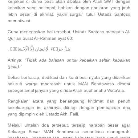
kerjakan di dunia pasti akan dibalas oleh Allah SWT dengan
kebaikan yang setimpal, bahkan dengan ganjaran yang jauh
lebih besar di akhirat, yakni surga,” tutur Ustadz Santoso
memotivasi.
Guna menegaskan hal tersebut, Ustadz Santoso mengutip Al-
Qur’an Surat Ar-Rahman ayat 60:
. هَلْ جَزَاۤءُ الْاِحْسَانِ اِلَّا الْاِحْسَانُۚ
Artinya:
“Tidak ada balasan untuk kebaikan selain kebaikan
(pula).”
Beliau berharap, dedikasi dan kontribusi nyata yang diberikan
seluruh warga madrasah untuk MAN Bondowoso dicatat
sebagai amal jariyah yang diridai Allah Subhanahu Wata’ala.
Rangkaian acara yang berlangsung khidmat dan penuh
kekeluargaan ini akhirnya ditutup dengan pembacaan doa
yang dipimpin oleh Ustadz Akh. Faili.
Melalui untaian doa tersebut, terselip harapan besar agar
Keluarga Besar MAN Bondowoso senantiasa dianugerahi
kesehatan, keharmonisan, serta kekuatan iman untuk terus