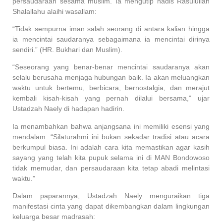
persaudaraan sesama muslim. Ia mengutip hadis Rasulullah
Shalallahu alaihi wasallam:
“Tidak sempurna iman salah seorang di antara kalian hingga
ia mencintai saudaranya sebagaimana ia mencintai dirinya
sendiri.” (HR. Bukhari dan Muslim).
“Seseorang yang benar-benar mencintai saudaranya akan
selalu berusaha menjaga hubungan baik. Ia akan meluangkan
waktu untuk bertemu, berbicara, bernostalgia, dan merajut
kembali kisah-kisah yang pernah dilalui bersama,” ujar
Ustadzah Naely di hadapan hadirin.
Ia menambahkan bahwa anjangsana ini memiliki esensi yang
mendalam. “Silaturahmi ini bukan sekadar tradisi atau acara
berkumpul biasa. Ini adalah cara kita memastikan agar kasih
sayang yang telah kita pupuk selama ini di MAN Bondowoso
tidak memudar, dan persaudaraan kita tetap abadi melintasi
waktu.”
Dalam paparannya, Ustadzah Naely menguraikan tiga
manifestasi cinta yang dapat dikembangkan dalam lingkungan
keluarga besar madrasah: