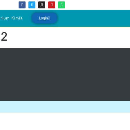
rium Kimia
Login
 2