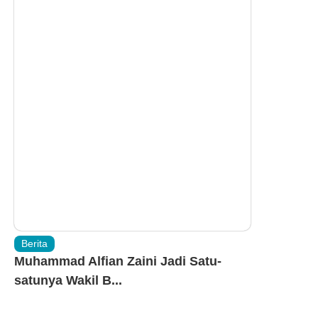
Berita
Muhammad Alfian Zaini Jadi Satu-
satunya Wakil B...
Bondowoso – Prestasi membanggakan kembali dipersembahkan...