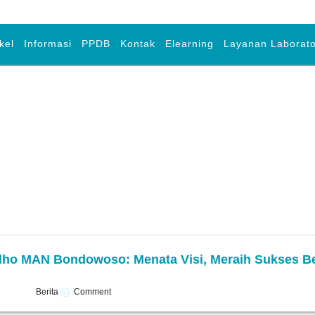
ikel
Informasi
PPDB
Kontak
Elearning
Layanan Laborato
dho MAN Bondowoso: Menata Visi, Meraih Sukses B
Berita
Comment