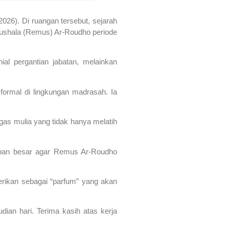
6). Di ruangan tersebut, sejarah
Mushala (Remus) Ar-Roudho periode
l pergantian jabatan, melainkan
ormal di lingkungan madrasah. Ia
ugas mulia yang tidak hanya melatih
rapan besar agar Remus Ar-Roudho
berikan sebagai “parfum” yang akan
ian hari. Terima kasih atas kerja